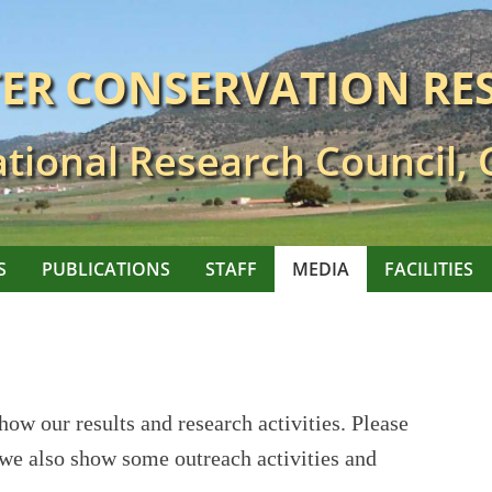
TER CONSERVATION RE
tional Research Council,
S
PUBLICATIONS
STAFF
MEDIA
FACILITIES
ow our results and research activities. Please
 we also show some outreach activities and