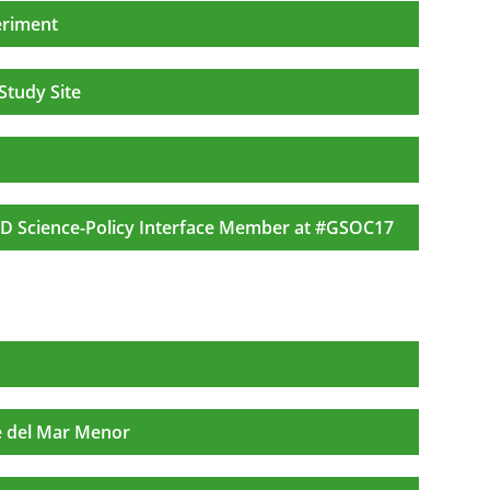
eriment
Study Site
CCD Science-Policy Interface Member at #GSOC17
le del Mar Menor