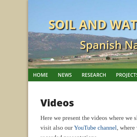
Skip
to
SOIL AND WA
content
Spanish Na
HOME
NEWS
RESEARCH
PROJECT
Videos
Here we present the videos where we sh
visit also our
YouTube channel
, where